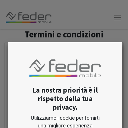
Termini e condizioni
La clausola
Proprietà intelletuale
informa
gli utenti che il contenuto, il logo e gli altri
media visivi che hai creato sono di tua
proprietà e sono protetti dalle leggi sul
diritto d'autore.
La nostra priorità è il
Una clausola
Risoluzione
indica che gli
rispetto della tua
account degli utenti sul tuo sito web e le
app mobili o l'accesso degli utenti al tuo
privacy.
sito web e alle app mobili (se gli utenti non
Utilizziamo i cookie per fornirti
possono avere un account) possono
una migliore esperienza